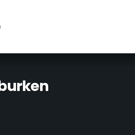
t
rburken