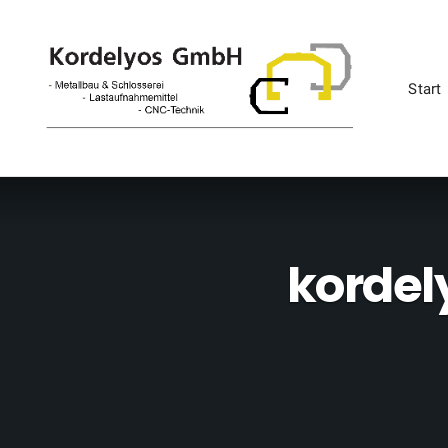
Start
kordel