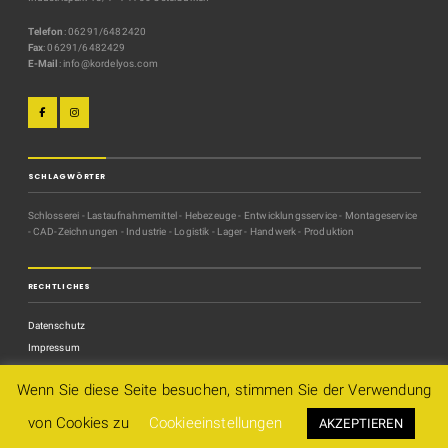
Telefon
: 06291/6482420
Fax
: 06291/6482429
E-Mail
: info@kordelyos.com
SCHLAGWÖRTER
Schlosserei - Lastaufnahmemittel - Hebezeuge - Entwicklungsservice - Montageservice
- CAD-Zeichnungen - Industrie - Logistik - Lager - Handwerk - Produktion
RECHTLICHES
Datenschutz
Impressum
Kontakt
Wenn Sie diese Seite besuchen, stimmen Sie der Verwendung
von Cookies zu
Cookieeinstellungen
AKZEPTIEREN