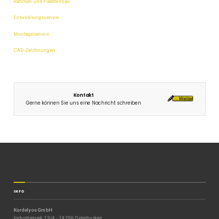
Rahmen-und Palettenbau
Entwicklungsservice
Montageservice
CAD-Zeichnungen
Kontakt
Weiter
Gerne können Sie uns eine Nachricht schreiben
INFO
Kordelyos GmbH
Industriepark 13/4 - 74706 Osterburken