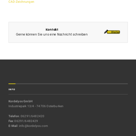
CAD-Zeichnungen
Kontakt
Weiter
Gerne können Sie uns eine Nachricht schreiben
INFO
Kordelyos GmbH
Industriepark 13/4 - 74706 Osterburken
Telefon
: 06291/6482420
Fax
: 06291/6482429
E-Mail
: info@kordelyos.com