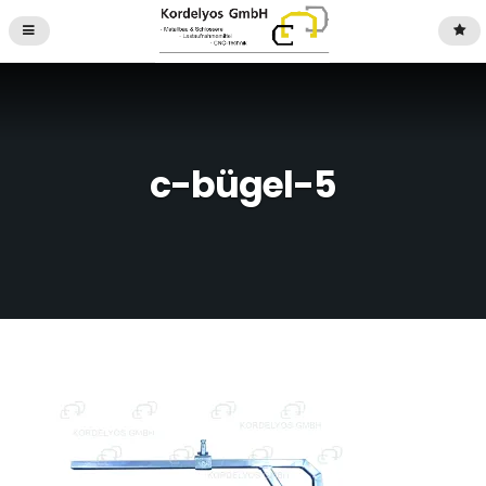
c-bügel-5