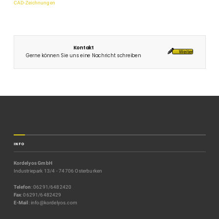
CAD-Zeichnungen
Kontakt
Weiter
Gerne können Sie uns eine Nachricht schreiben
INFO
Kordelyos GmbH
Industriepark 13/4 - 74706 Osterburken
Telefon
: 06291/6482420
Fax
: 06291/6482429
E-Mail
: info@kordelyos.com