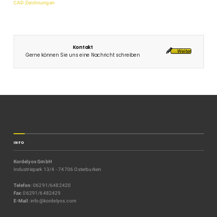
CAD-Zeichnungen
Kontakt
Weiter
Gerne können Sie uns eine Nachricht schreiben
INFO
Kordelyos GmbH
Industriepark 13/4 - 74706 Osterburken
Telefon
: 06291/6482420
Fax
: 06291/6482429
E-Mail
: info@kordelyos.com