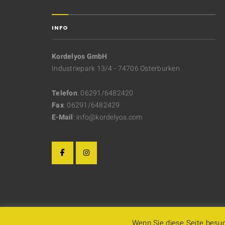
INFO
Kordelyos GmbH
Industriepark 13/4 - 74706 Osterburken
Telefon
: 06291/6482420
Fax
: 06291/6482429
E-Mail
: info@kordelyos.com
Wenn Sie diese Seite besu