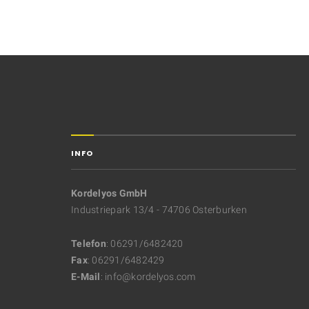
INFO
Kordelyos GmbH
Industriepark 13/4 - 74706 Osterburken
Telefon
: 06291/6482420
Fax
: 06291/6482429
E-Mail
: info@kordelyos.com