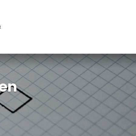
t
den